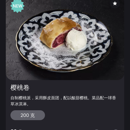
NEW
樱桃卷
自制樱桃派，采用酥皮面团，配以酸甜樱桃。菜品配一球香
草冰淇淋。
200 克