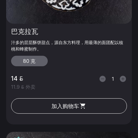
巴克拉瓦
汁多的层层酥饼甜点，源自东方料理，用最薄的面团配以核
桃和蜂蜜制作。
80 克
14
11.9
外卖
加入购物车