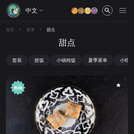
中文
首页
菜单
甜点
甜点
套装
抓饭
小锅炖饭
夏季菜单
小吃
热销