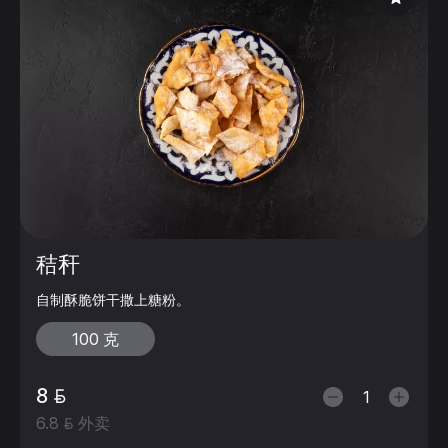
秸秆
自制酥脆饼干撒上糖粉。
100 克
8
6.8
外卖