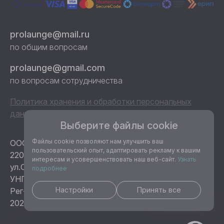
prolaunge@mail.ru
по общим вопросам
prolaunge@gmail.com
по вопросам сотрудничества
Политика хранения и обработки персональных
данных и cookies
Выберите файлы cookie
Файлы cookie позволяют нам улучшить ваш
ООО «ПроЛаунж»
пользовательский опыт, адаптировать рекламу к вашим
220100, г.Минск, Республика Беларусь,
интересам и усовершенствовать наш веб-сайт.
Узнать
ул.Сурганова, 61-64
подробнее
УНП 193368204
Настройки
Принять все
Рег-ция в торг.реестре № 471958 от 27 января
2020г.
ИИ-ассистент Аиша