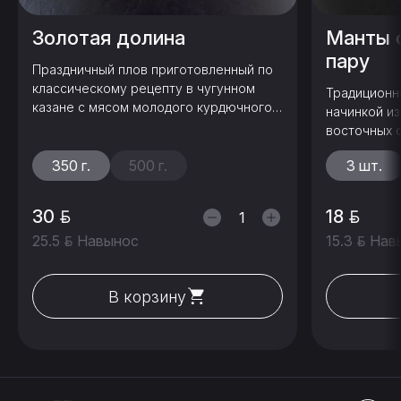
Золотая долина
Манты с
пару
Праздничный плов приготовленный по
классическому рецепту в чугунном
Традиционн
казане с мясом молодого курдючного
начинкой из
барашка и рисом &
восточных 
пару. Пода
350 г.
500 г.
3 шт.
30
18
25.5
Навынос
15.3
Нав
В корзину